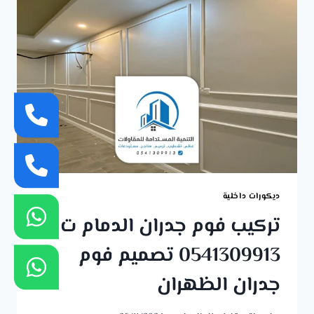
:
0541309913
بناء
فيلا
دورين
في
الظهران
ديكورات داخلية
تركيب فوم جدران الدمام ت:
0541309913 تصميم فوم
جدران الظهران