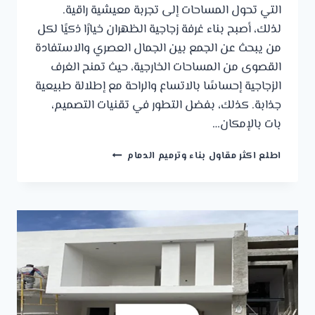
التي تحول المساحات إلى تجربة معيشية راقية.
لذلك، أصبح بناء غرفة زجاجية الظهران خيارًا ذكيًا لكل
من يبحث عن الجمع بين الجمال العصري والاستفادة
القصوى من المساحات الخارجية، حيث تمنح الغرف
الزجاجية إحساسًا بالاتساع والراحة مع إطلالة طبيعية
جذابة. كذلك، بفضل التطور في تقنيات التصميم،
بات بالإمكان…
بناء
اطلع اكثر مقاول بناء وترميم الدمام
غرفة
زجاجية
الظهران
ت:
0541309913
–
غرف
زجاج
خارجيه
الدمام