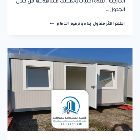
الخارجية ، لعدة أسباب وبمكنك مشاهدتها من خلال
الجدول…
اصباغ
اطلع اكثر مقاول بناء وترميم الدمام
خارجية
الدمام
ت
:
0541309913
صبغ
بروفايل
خارجي
في
الظهران