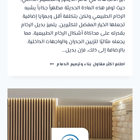
حيث توفر هذه المادة الحديثة مظهراً جذاباً يشبه
الرخام الطبيعي ولكن بتكلفة أقل وبمزايا إضافية
تجعلها الخيار المفضل للكثيرين. يتميز بديل الرخام
بقدرته على محاكاة أشكال الرخام الطبيعية، مما
يجعله مثاليًا لتزيين الجدران والواجهات الداخلية.
بالإضافة إلى ذلك، فإن بديل…
تركيب
اطلع اكثر مقاول بناء وترميم الدمام
بديل
الرخام
القطيف
ت:
0541309913
بديل
الرخام
السعودي
الظهران