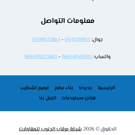
معلومات التواصل
جوال:
0541309913
-
0599023863
واتساب:
966541309913
-
966599023863
الرئيسية
جديدنا
بناء عظم
ترميم تشطيب
هناجر مستودعات
اتصل بنا
الحقوق © 2026
شركة مرقاب الجنوب للمقاولات