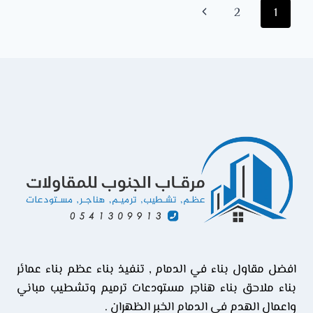
تنقل
الصفحة
2
1
0541309913
عازل
الصفحة
التالية
ماء
السطح
الدمام
افضل مقاول بناء في الدمام , تنفيذ بناء عظم بناء عمائر
بناء ملاحق بناء هناجر مستودعات ترميم وتشطيب مباني
واعمال الهدم في الدمام الخبر الظهران .