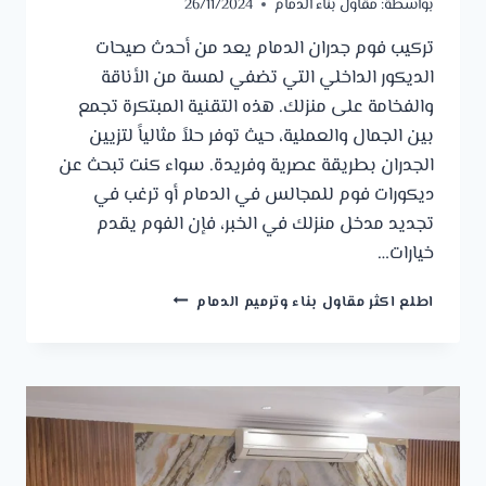
بواسطة:
مقاول بناء الدمام
26/11/2024
تركيب فوم جدران الدمام يعد من أحدث صيحات
الديكور الداخلي التي تضفي لمسة من الأناقة
والفخامة على منزلك. هذه التقنية المبتكرة تجمع
بين الجمال والعملية، حيث توفر حلاً مثالياً لتزيين
الجدران بطريقة عصرية وفريدة. سواء كنت تبحث عن
ديكورات فوم للمجالس في الدمام أو ترغب في
تجديد مدخل منزلك في الخبر، فإن الفوم يقدم
خيارات…
تركيب
اطلع اكثر مقاول بناء وترميم الدمام
فوم
جدران
الدمام
ت:
0541309913
تصميم
فوم
جدران