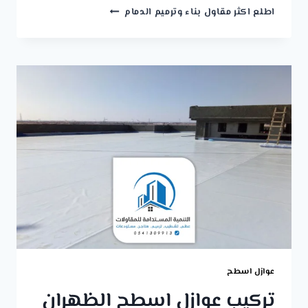
معلم
اطلع اكثر مقاول بناء وترميم الدمام
اصباغ
الدمام
ت:
0541309913
اصباغ
غرف
الخبر
عوازل اسطح
تركيب عوازل اسطح الظهران