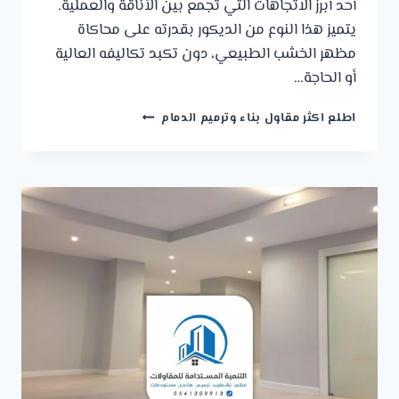
أحد أبرز الاتجاهات التي تجمع بين الأناقة والعملية.
يتميز هذا النوع من الديكور بقدرته على محاكاة
مظهر الخشب الطبيعي، دون تكبد تكاليفه العالية
أو الحاجة…
ديكورات
اطلع اكثر مقاول بناء وترميم الدمام
بديل
الخشب
الخبر
ت:
0541309913
معلم
تركيب
بديل
الخشب
القطيف