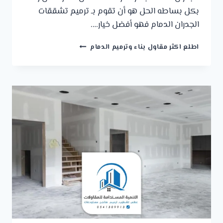
بكل بساطه الحل هو أن تقوم بـ ترميم تشققات
الجدران الدمام فهو أفضل خيار….
ترميم
اطلع اكثر مقاول بناء وترميم الدمام
تشققات
الجدران
الدمام
ت:
0541309913
ترميمات
داخلية
الخبر