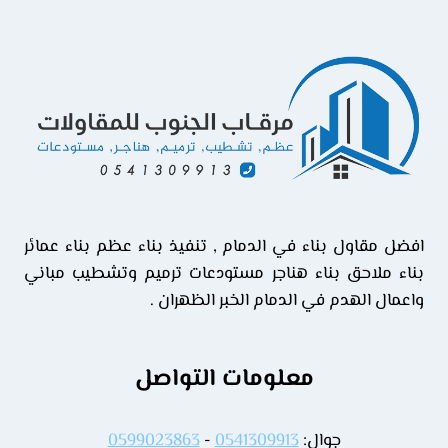
تشققات
الجدران
الدمام
افضل مقاول بناء في الدمام , تنفيذ بناء عظم بناء عمائر
بناء ملاحق بناء هناجر مستودعات ترميم وتشطيب مباني
واعمال الهدم في الدمام الخبر الظهران .
معلومات التواصل
جوال:
0541309913
-
0599023863