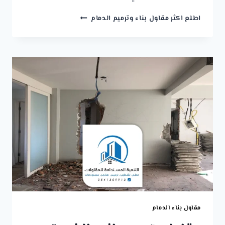
مقاول
اطلع اكثر مقاول بناء وترميم الدمام
تشطيب
الدمام
ت:
0541309913
تشطيب
منازل
الخبر
–
تشطيبات
داخلية
الظهران
مقاول بناء الدمام