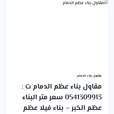
:
0541309913
تكلفة
بناء
مستودع
هنجر
الخبر
–
اشكال
الهناجر
في
الظهران
مقاول بناء الدمام
مقاول بناء عظم الدمام ت :
0541309913 سعر متر البناء
عظم الخبر – بناء فيلا عظم