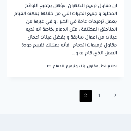
ان مقاول ترميم الظهران ،مؤهل بجميع اللوائح
المحلية و جميع الخبرات التي من خلالها يمكنه القيام
بعمل ترميمات عامة في الخبر ، و في غيرها من
المناطق المختلفة ، مثل الدمام ،خاصة انه لديه
عينات من اعمال سابقة و بفضل عينات اعمال
مقاول ترميمات الدمام ، فأنه يمكنك تقييم جودة
العمل الذي قام به و…
مقاول
اطلع اكثر مقاول بناء وترميم الدمام
ترميم
الظهران
ت
:
تنقل
الصفحة
2
1
0541309913
ترميمات
الصفحة
السابقة
عامة
الخبر
–
ترميم