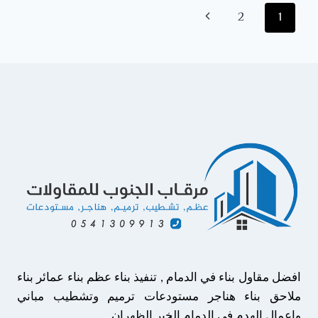
:
تنقل
الصفحة
2
1
0541309913
تكلفة
الصفحة
التالية
بناء
مستودع
هنجر
الخبر
–
اشكال
الهناجر
في
الظهران
افضل مقاول بناء في الدمام , تنفيذ بناء عظم بناء عمائر بناء
ملاحق بناء هناجر مستودعات ترميم وتشطيب مباني
واعمال الهدم في الدمام الخبر الظهران .