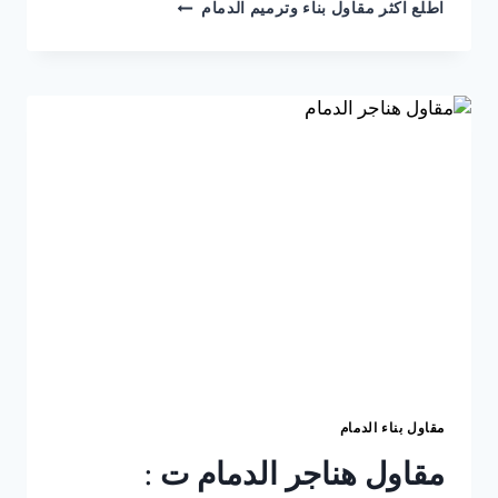
مقاول
اطلع اكثر مقاول بناء وترميم الدمام
هدم
مباني
الخبر
ت:
0541309913
هدم
مباني
الدمام
–
مقاولات
هدم
وتكسير
الظهران
مقاول بناء الدمام
مقاول هناجر الدمام ت :