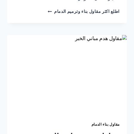
مقاول
اطلع اكثر مقاول بناء وترميم الدمام
تشطيب
الدمام
ت:
0541309913
تشطيب
منازل
الخبر
–
تشطيبات
داخلية
الظهران
مقاول بناء الدمام