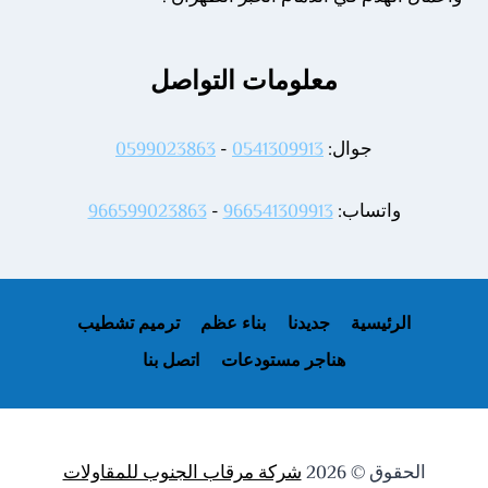
معلومات التواصل
جوال:
0541309913
-
0599023863
واتساب:
966541309913
-
966599023863
الرئيسية
جديدنا
بناء عظم
ترميم تشطيب
هناجر مستودعات
اتصل بنا
الحقوق © 2026
شركة مرقاب الجنوب للمقاولات