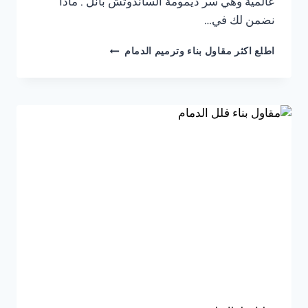
عالمية وهي سر ديمومة الساندوتش بانل . ​ماذا
نضمن لك في…
تركيب
اطلع اكثر مقاول بناء وترميم الدمام
ساندوتش
بانل
الخبر
ت
:
0541309913
بناء
غرفة
ساندوتش
بانل
بالدمام