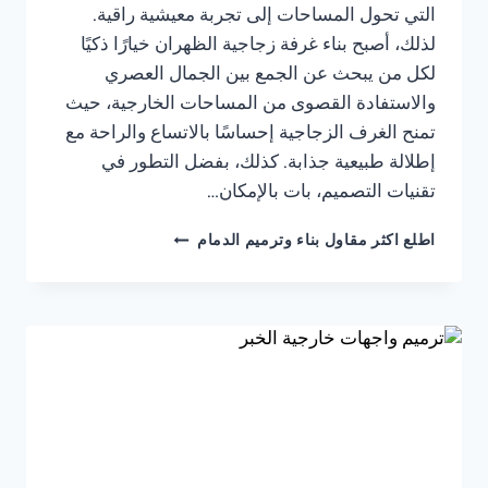
التي تحول المساحات إلى تجربة معيشية راقية.
لذلك، أصبح بناء غرفة زجاجية الظهران خيارًا ذكيًا
لكل من يبحث عن الجمع بين الجمال العصري
والاستفادة القصوى من المساحات الخارجية، حيث
تمنح الغرف الزجاجية إحساسًا بالاتساع والراحة مع
إطلالة طبيعية جذابة. كذلك، بفضل التطور في
تقنيات التصميم، بات بالإمكان…
بناء
اطلع اكثر مقاول بناء وترميم الدمام
غرفة
زجاجية
الظهران
ت:
0541309913
–
غرف
زجاج
خارجيه
الدمام